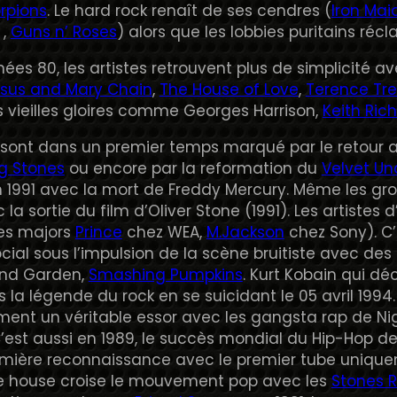
rpions
. Le hard rock renaît de ses cendres (
Iron Mai
,
Guns n’ Roses
) alors que les lobbies puritains réc
nées 80, les artistes retrouvent plus de simplicité a
esus and Mary Chain
,
The House of Love
,
Terence Tre
s vieilles gloires comme Georges Harrison,
Keith Ric
 sont dans un premier temps marqué par le retour
ng Stones
ou encore par la reformation du
Velvet U
n 1991 avec la mort de Freddy Mercury. Même les grou
la sortie du film d’Oliver Stone (1991). Les artistes
les majors
Prince
chez WEA,
M.Jackson
chez Sony). C’
ial sous l’impulsion de la scène bruitiste avec d
und Garden,
Smashing Pumpkins
. Kurt Kobain qui déc
s la légende du rock en se suicidant le 05 avril 199
ent un véritable essor avec les gangsta rap de Nig
C’est aussi en 1989, le succès mondial du Hip-Hop d
emière reconnaissance avec le premier tube uniq
de house croise le mouvement pop avec les
Stones 