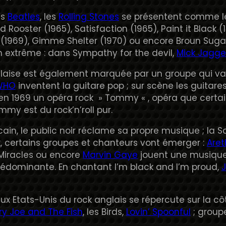
es
Beatles
, les
Rolling Stones
se présentent comme le
Red Rooster (1965), Satisfaction (1965), Paint it Black 
g (1969), Gimme Shelter (1970) ou encore Broun Sugar
 extrême : dans Sympathy for the devil,
Mick Jagge
laise est également marquée par un groupe qui va
WHO
inventent la guitare pop ; sur scène les guitares
n 1969 un opéra rock » Tommy « , opéra que certa
my est du rock’n’roll pur.
ain, le public noir réclame sa propre musique ; la 
ck, certains groupes et chanteurs vont émerger :
Aret
s Miracles ou encore
Marvin Gaye
jouent une musique
rédominante. En chantant I’m black and I’m proud,
x Etats-Unis du rock anglais se répercute sur la c
y Joe and The Fish
, les Birds,
Lovin’ Spoonful
; group