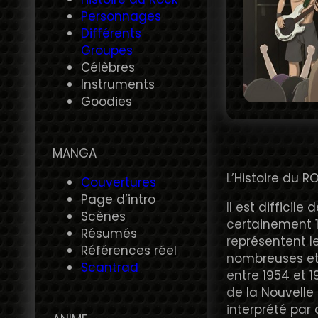
Personnages
Différents
Groupes
Célèbres
Instruments
Goodies
MANGA
L’Histoire du R
Couvertures
Page d’intro
Il est difficile
Scènes
certainement 
Résumés
représentent l
Références réel
nombreuses et t
Scantrad
entre 1954 et 1
de la Nouvelle 
interprété par