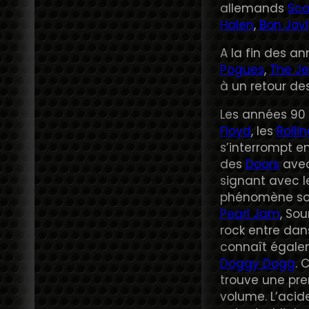
allemands
Sco
Halen
,
Bon Jovi
A la fin des an
Pogues
,
The J
à un retour de
Les années 90
Floyd
, les
Rolli
s’interrompt e
des
Doors
avec 
signant avec 
phénomène soc
Pearl Jam
, So
rock entre dan
connaît égalem
Doggy Dogg
. 
trouve une pr
volume. L’aci