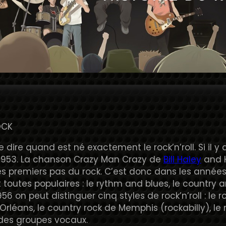
OCK
 de dire quand est né exactement le rock’n’roll. Si il 
1953. La chanson Crazy Man Crazy de
Bill Haley
and H
es premiers pas du rock. C’est donc dans les années 
outes populaires : le rythm and blues, le country an
956 on peut distinguer cinq styles de rock’n’roll : le
Orléans, le country rock de Memphis (rockabilly), le 
 des groupes vocaux.