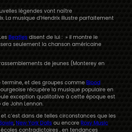
uvelles légendes vont naître
x. La musique d’Hendrix illustre parfaitement
 Les
Beatles
disent de lui : » il montre le
sera seulement la chanson américaine
es rassemblements de jeunes (Monterey en
 se termine, et des groupes comme
Blood
e bourgeoise récupère la musique populaire en
eule exception qualitative à cette époque est
o de John Lennon.
 et c’est dans de telles circonstances que les
Bowie
,
New York Dolls
ou encore
Roxy Music
en écoles contradictoires , en tendances