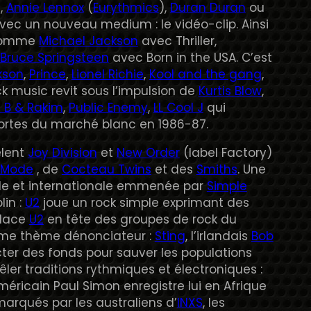
),
Annie Lennox
(
Eurythmics
),
Duran Duran
ou
ec un nouveau medium : le vidéo-clip. Ainsi
s comme
Michael Jackson
avec Thriller,
Bruce Springsteen
avec Born in the USA. C’est
kson
,
Prince
,
Lionel Richie
,
Kool and the gang
,
ck music revit sous l’impulsion de
Kurtis Blow
,
c B & Rakim
,
Public Enemy
,
LL Cool J
qui
 portes du marché blanc en 1986-87.
èlent
Joy Division
et
New Order
(label Factory)
 Mode
, de
Cocteau Twins
et des
Smiths
. Une
nale et internationale emmenée par
Simple
lin :
U2
joue un rock simple exprimant des
place
U2
en tête des groupes de rock du
ême thème dénonciateur :
Sting
, l’irlandais
Bob
ecter des fonds pour sauver les populations
ler traditions rythmiques et électroniques :
américain Paul Simon enregistre lui en Afrique
arqués par les australiens d’
INXS
, les