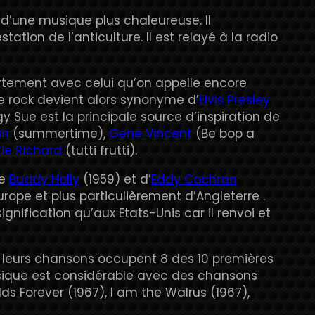
 d’une musique plus chaleureuse. Il
ation de l’anticulture. Il est relayé à la radio
ortement avec celui qu’on appelle encore
 Le rock devient alors synonyme d’
Elvis Presley
 Sue est la principale source d’inspiration de
an
(summertime),
Gene Vincent
(Be bop a
ttle Richard
(tutti frutti).
de
Buddy Holly
(1959) et d’
Eddy Cochran
rope et plus particulièrement d’Angleterre .
gnification qu’aux Etats-Unis car il renvoi et
, leurs chansons occupent 8 des 10 premières
ique est considérable avec des chansons
s Forever (1967), I am the Walrus (1967),