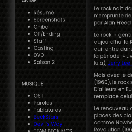
ANIME
Le rock naît d
Résumé
n’emprunte rien
Screenshots
par Alan Freed 
Chiba
OP/Ending
Le rock » gent
Staff
aujourd’hui le 
Casting
qui rentre da
DVD
la période » L
Saison 2
lula),
Jerry Lee
Mais avec le d
(1960), le rock
MUSIQUE
D’ailleurs en E
OST
remplace celui
Paroles
Le renouveau d
Tablatures
places des cl
BeckStars
comme Nowhere 
Devil’s Way
Revolution (1968
TEAM BECK MCS