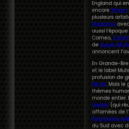
England qui en
encore
Wham
plusieurs arti
Madonna
avec 
aussi l’époque
Cameo,
Comm
de
Sugar Hill 
annoncent l’a
En Grande-Bret
et le label Mu
profusion de g
Minds
. Mais le
thèmes humani
monde entier.
Geldof
(qui réu
affamées de l’
King Sunny Ad
du Sud avec de