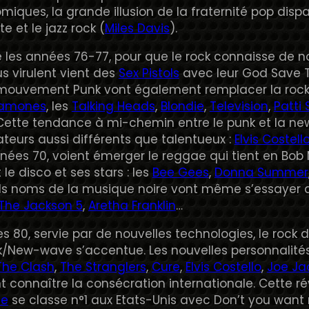
iques, la grande illusion de la fraternité pop dispar
e et le jazz rock (
Miles Davis
).
re les années 76-77, pour que le rock connaisse de n
s virulent vient des
Sex Pistols
avec leur God Save T
 mouvement Punk vont également remplacer la rock
amones
, les
Talking Heads
,
Blondie
,
Television
,
Patti
 Cette tendance à mi-chemin entre le punk et la ne
teurs aussi différents que talentueux :
Elvis Costell
nées 70, voient émerger le reggae qui tient en Bob M
le disco et ses stars : les
Bee Gees
,
Donna Summer
ds noms de la musique noire vont même s’essayer a
The Jackson 5
,
Aretha Franklin
…
s 80, servie par de nouvelles technologies, le rock
k/New-wave s’accentue. Les nouvelles personnalité
The Clash
,
The Stranglers
,
Cure
,
Elvis Costello
,
Joe Ja
t connaître la consécration internationale. Cette 
ue
se classe n°1 aux Etats-Unis avec Don’t you want