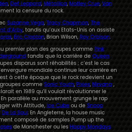
den
,
Def Leppard
,
Métallica
,
Motley Crue
,
Van
lament la censure du rock.
vec
Suzanne Vega
,
Tracy Chapman
,
The
nt d’Arby
, tandis qu’aux Etats-Unis on assiste
hards
,
Eric Clapton
, Brian Wilson,
Roy Orbison
.
 au premier plan des groupes comme
Pink
nderground
tandis que la carrière de
Queen
pes disparus sont réhabilités ; c’est le cas
 d’envergure mondiale continue leur carrière en
est à cette époque que le rock redevient un
es groupes comme
Sonic Youth
,
Pixies
,
Nirvana
,
larait en 1989 qu’il voulait révolutionner le
4. En parallèle au mouvement grunge le rap
ger with Attitude,
Ice Cube
ou de
Snoop
e
De La Soul
. En Angleterre, la house music
uement composé de samples Pump up the
Roses
de Manchester ou les
Happy Mondays