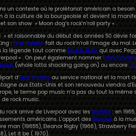
ans un contexte où le prolétariat américain a besoin
 à la culture de la bourgeoisie et devient la manifest
et son show » Moon dog’s rock’n’roll party « .
il » et raisonnable du début des années 50 dévie f
King :
Elvis Presley
fait du rock’n’roll l’image du mal.
ns la légende tout comme
Buddy Holly
qui avec Peggy
iverpool « . On peut également nommer
Eddy Cochr
 Lewis
(whole lotta shacking going on) ou encore
Li
épart d’
Elvis Presley
au service national et la mort 
 stagne aux Etats-Unis et son renouveau viendra d’Eu
urope, le terme pop music n’a pas du tout la même si
 de rock music.
u rock arrive de Liverpool avec les
Beatles
: en 1965
assements américains. L’apport des
Beatles
à la mus
man (19655), Eleanor Rigby (1966), Strawberry Field
), Let it be ( 1970).