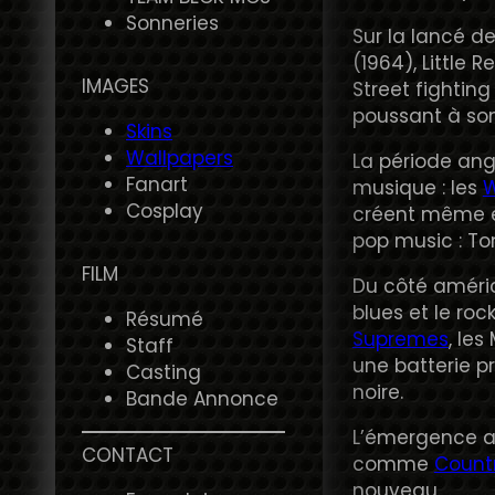
Sonneries
Sur la lancé d
(1964), Little 
IMAGES
Street fightin
poussant à son
Skins
Wallpapers
La période ang
Fanart
musique : les
Cosplay
créent même e
pop music : Tom
FILM
Du côté améric
blues et le ro
Résumé
Supremes
, le
Staff
une batterie p
Casting
noire.
Bande Annonce
L’émergence au
CONTACT
comme
Countr
nouveau.