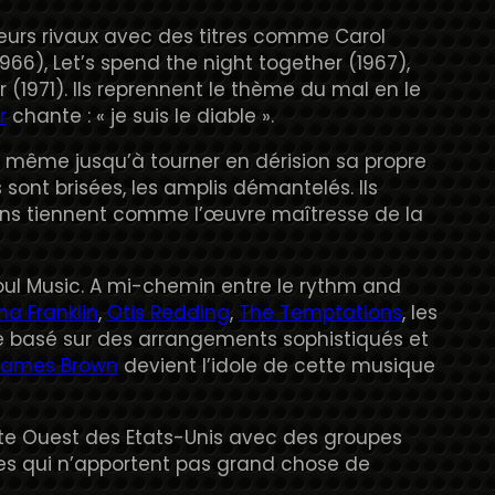
urs rivaux avec des titres comme Carol
(1966), Let’s spend the night together (1967),
 (1971). Ils reprennent le thème du mal en le
r
chante : « je suis le diable ».
 même jusqu’à tourner en dérision sa propre
 sont brisées, les amplis démantelés. Ils
ins tiennent comme l’œuvre maîtresse de la
Soul Music. A mi-chemin entre le rythm and
ha Franklin
,
Otis Redding
,
The Temptations
, les
 basé sur des arrangements sophistiqués et
James Brown
devient l’idole de cette musique
ôte Ouest des Etats-Unis avec des groupes
es qui n’apportent pas grand chose de