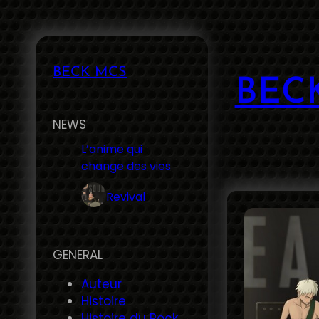
Aller
au
contenu
BECK MCS
BEC
NEWS
L’anime qui
change des vies
Revival
GENERAL
Auteur
Histoire
Histoire du Rock