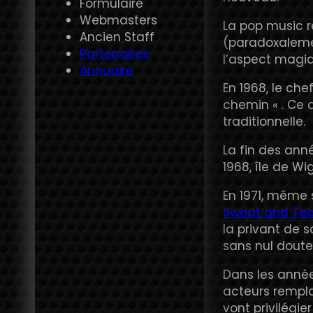
Formulaire
Webmasters
La pop music r
Ancien Staff
(paradoxalemen
Partenaires
l’aspect magiq
Annuaire
En 1968, le che
chemin « . Ce 
traditionnelle.
La fin des ann
1968, île de W
En 1971, même 
Sweat and Tea
la privant de 
sans nul doute
Dans les année
acteurs rempla
vont privilégie