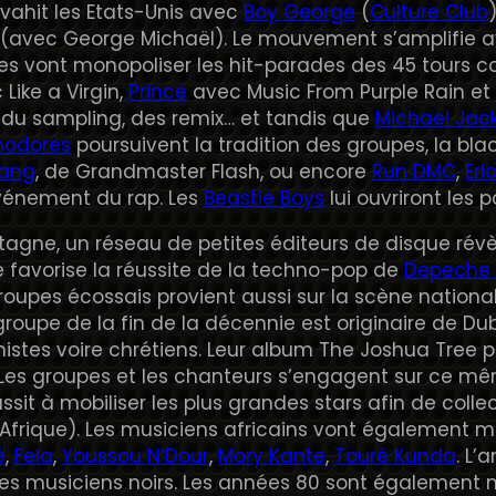
vahit les Etats-Unis avec
Boy George
(
Culture Club
(avec George Michaël). Le mouvement s’amplifie av
stes vont monopoliser les hit-parades des 45 tour
Like a Virgin,
Prince
avec Music From Purple Rain et
 du sampling, des remix… et tandis que
Michael Jac
odores
poursuivent la tradition des groupes, la bla
Gang
, de Grandmaster Flash, ou encore
Run DMC
,
Eri
vénement du rap. Les
Beastie Boys
lui ouvriront les
agne, un réseau de petites éditeurs de disque rév
te favorise la réussite de la techno-pop de
Depeche
roupes écossais provient aussi sur la scène natio
 groupe de la fin de la décennie est originaire de Dub
stes voire chrétiens. Leur album The Joshua Tree 
 Les groupes et les chanteurs s’engagent sur ce m
ssit à mobiliser les plus grandes stars afin de coll
Afrique). Les musiciens africains vont également mê
é
,
Fela
,
Youssou N’Dour
,
Mory Kante
,
Touré Kunda
. L’
s musiciens noirs. Les années 80 sont également m