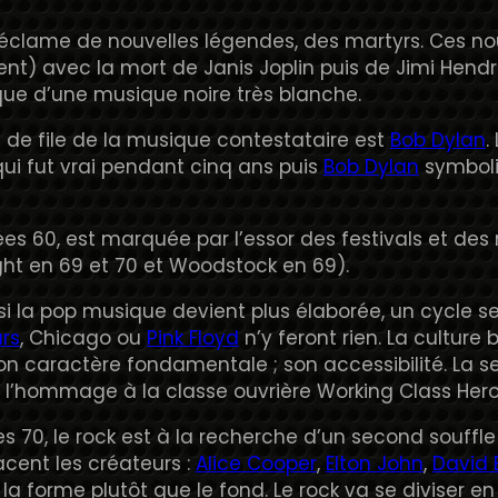
éclame de nouvelles légendes, des martyrs. Ces no
t) avec la mort de Janis Joplin puis de Jimi Hendri
ue d’une musique noire très blanche.
f de file de la musique contestataire est
Bob Dylan
.
qui fut vrai pendant cinq ans puis
Bob Dylan
symboli
ées 60, est marquée par l’essor des festivals et d
ight en 69 et 70 et Woodstock en 69).
si la pop musique devient plus élaborée, un cycle
rs
, Chicago ou
Pink Floyd
n’y feront rien. La cultur
son caractère fondamentale ; son accessibilité. La s
 l’hommage à la classe ouvrière Working Class Her
s 70, le rock est à la recherche d’un second souffle
cent les créateurs :
Alice Cooper
,
Elton John
,
David 
r la forme plutôt que le fond. Le rock va se diviser 