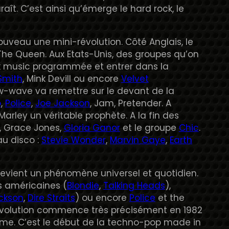
aît. C’est ainsi qu’émerge le hard rock, le
ouveau une mini-révolution. Côté Anglais, le
he Queen. Aux Etats-Unis, des groupes qu’on
 music programmée et entrer dans la
 Smith
, Mink Devill ou encore
Velvet
w-wave va remettre sur le devant de la
o
,
Police
,
Joe Jackson
, Jam, Pretender. A
arley un véritable prophète. A la fin des
, Grace Jones,
Gloria Ganor
et le groupe
Chic
.
u disco :
Stevie Wonder
,
Marvin Gaye
,
Earth
 devient un phénomène universel et quotidien.
s américaines (
Blondie
,
Talking Heads
),
ckson
,
Dire Straits
) ou encore
Police
et the
révolution commence très précisément en 1982
 me. C’est le début de la techno-pop made in