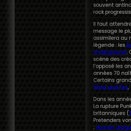
souvent antinom
rock progressist
Il faut attend
message le plu
assimilera au
légende : les
R
Underground
.
scène des créa
l’opposé les an
années 70 naît 
Certains gran
Wind and Fire
,
Dans les année
La rupture Pun
britanniques (
Pretenders von
;
Human Leag